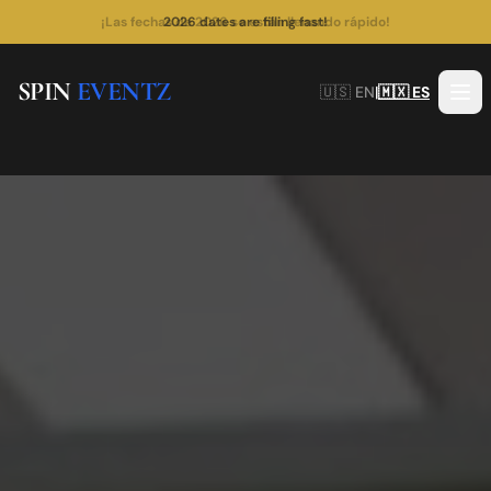
¡Las fechas de 2026 se están llenando rápido!
SPIN
EVENTZ
🇺🇸 EN
|
🇲🇽 ES