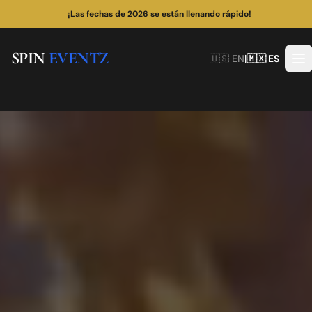
Andres personally DJs every event
SPIN
EVENTZ
🇺🇸 EN
|
🇲🇽 ES